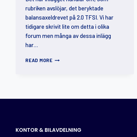
rubriken avslöjar, det beryktade
balansaxeldrevet på 2.0 TFSI. Vi har
tidigare skrivit lite om detta i olika
forum men många av dessa inlägg
har…
DET
READ MORE
BERYKTADE
BALANSAXELDREVET
PÅ
2.0
TFSI
KONTOR & BILAVDELNING