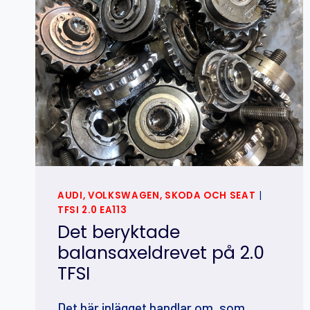
AUDI, VOLKSWAGEN, SKODA OCH SEAT
|
TFSI 2.0 EA113
Det beryktade
balansaxeldrevet på 2.0
TFSI
Det här inlägget handlar om, som