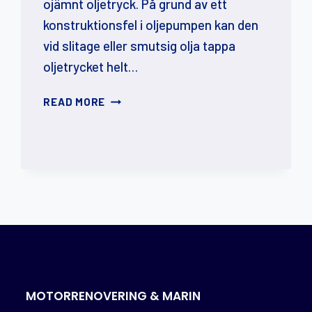
ojämnt oljetryck. På grund av ett
konstruktionsfel i oljepumpen kan den
vid slitage eller smutsig olja tappa
oljetrycket helt…
TFSI
READ MORE
2.0
REGLERING
OLJETRYCK
MOTORRENOVERING & MARIN