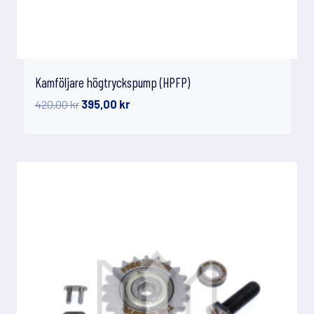
Kamföljare högtryckspump (HPFP)
Det
Det
420,00
kr
395,00
kr
ursprungliga
nuvarande
priset
priset
var:
är:
420,00 kr.
395,00 kr.