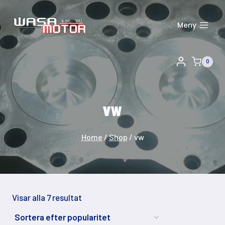
Skip
to
Meny
content
0
vw
Home
/
Shop
/
vw
Sortera
Visar alla 7 resultat
efter