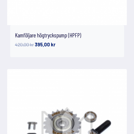
Kamföljare högtryckspump (HPFP)
Det
Det
420,00
kr
395,00
kr
ursprungliga
nuvarande
priset
priset
var:
är:
420,00 kr.
395,00 kr.