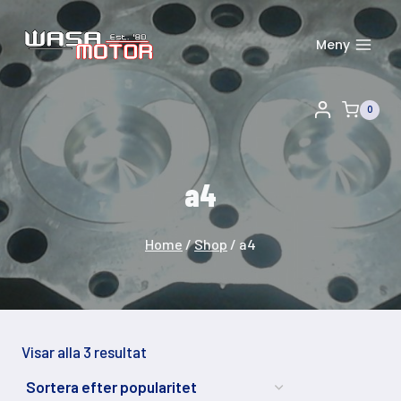
Skip
to
Meny
content
0
a4
Home
/
Shop
/
a4
Sortera
Visar alla 3 resultat
efter