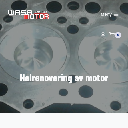
Skip
to
Meny
content
0
Helrenovering av motor