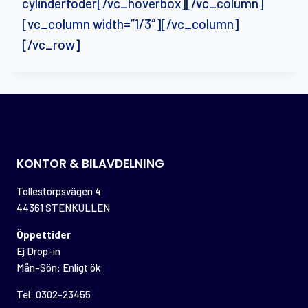
cylinderfoder[/vc_hoverbox][/vc_column]
[vc_column width=”1/3″][/vc_column]
[/vc_row]
KONTOR & BILAVDELNING
Tollestorpsvägen 4
44361 STENKULLEN
Öppettider
Ej Drop-in
Mån-Sön: Enligt ök
Tel: 0302-23455