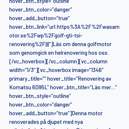
hover_btn_style=”outline”
hover_btn_color=”danger”
hover_add_button=”true”
hover_btn_link=”url:https%3A%2F%2Fwasam
otor.se%2Fwp%2Fgolf-gti-tsi-
renovering%2F|||”]Läs om denna golfmotor
som genomgick en helrenovering hos oss.
[/vc_hoverbox][/vc_column][vc_column
width=”1/3″][vc_hoverbox image=”1346″
primary_title=”” hover_title=”Renovering av
Komatsu 6D95L” hover_btn_title=”Läs mer…”
hover_btn_style=”outline”
hover_btn_color=”danger”
hover_add_button=”true”]Denna motor
renoverades på djupet med nya