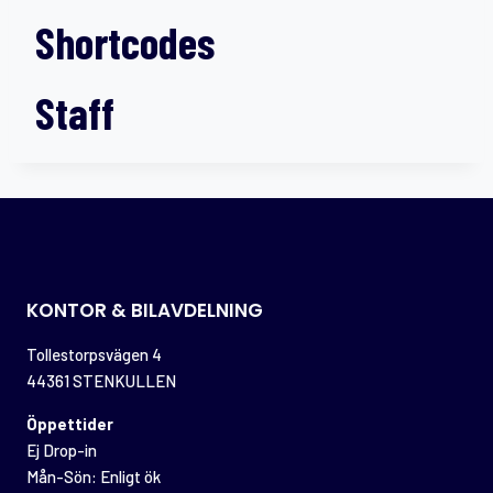
Shortcodes
Staff
KONTOR & BILAVDELNING
Tollestorpsvägen 4
44361 STENKULLEN
Öppettider
Ej Drop-in
Mån-Sön: Enligt ök